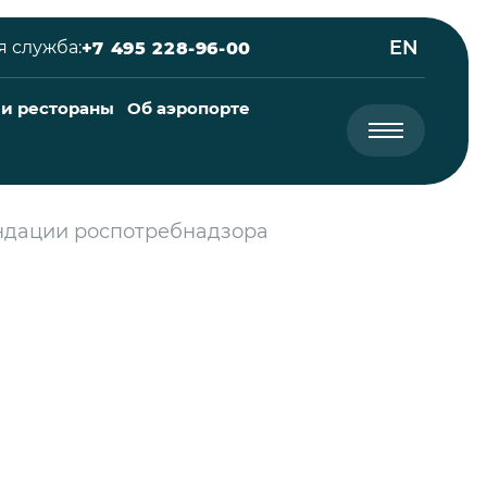
EN
 служба:
+7 495 228-96-00
 и рестораны
Об аэропорте
ндации роспотребнадзора