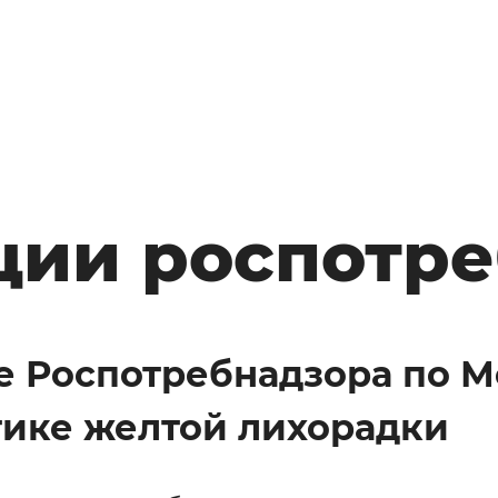
ции роспотре
ие Роспотребнадзора по 
тике желтой лихорадки