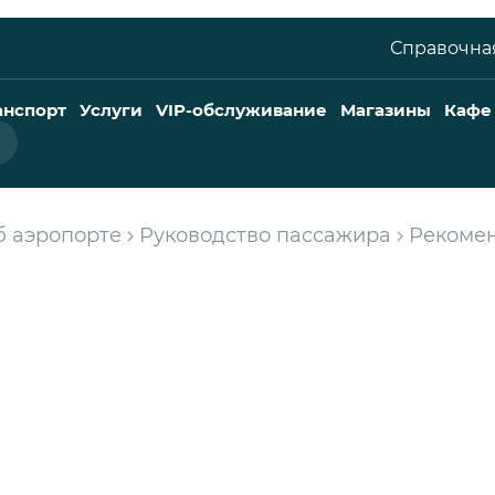
Справочная
анспорт
Услуги
VIP-обслуживание
Магазины
Кафе
б аэропорте
Руководство пассажира
Рекоме